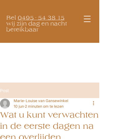
Bel
0495 - 54 38 15
wij zijn dag en nacht
bereikbaar
Post
Marie-Louise van Gansewinkel
10 jun
2 minuten om te lezen
Wat u kunt verwachten
in de eerste dagen na
een overlijden